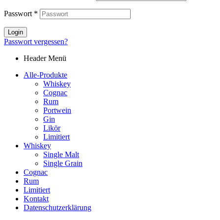
Passwort
*
Login
Passwort vergessen?
Header Menü
Alle-Produkte
Whiskey
Cognac
Rum
Portwein
Gin
Likör
Limitiert
Whiskey
Single Malt
Single Grain
Cognac
Rum
Limitiert
Kontakt
Datenschutzerklärung