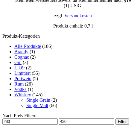
Kein Mehrwertsteuerausweis, da Kleinunternehmer nach §19
(1) UStG.
zzgl.
Versandkosten
Produkt enthält: 0,7
l
Produkt-Kategorien
Alle-Produkte
(186)
Brandy
(1)
Cognac
(2)
Gin
(3)
Likör
(2)
Limitiert
(55)
Portwein
(5)
Rum
(26)
Vodka
(1)
Whiskey
(145)
Single Grain
(2)
Single Malt
(66)
Nach Preis Filtern
Filter