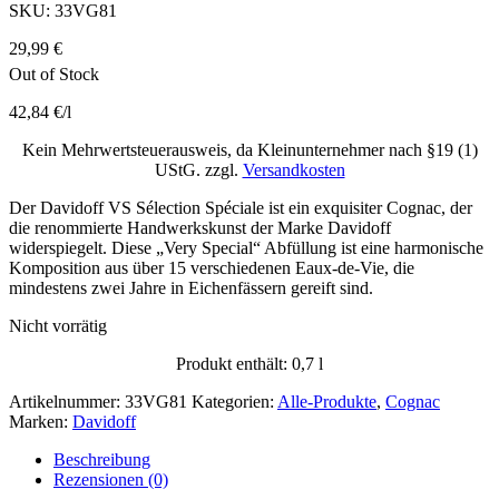
SKU:
33VG81
29,99
€
Out of Stock
42,84
€
/
l
Kein Mehrwertsteuerausweis, da Kleinunternehmer nach §19 (1)
UStG.
zzgl.
Versandkosten
Der Davidoff VS Sélection Spéciale ist ein exquisiter Cognac, der
die renommierte Handwerkskunst der Marke Davidoff
widerspiegelt. Diese „Very Special“ Abfüllung ist eine harmonische
Komposition aus über 15 verschiedenen Eaux-de-Vie, die
mindestens zwei Jahre in Eichenfässern gereift sind.
Nicht vorrätig
Produkt enthält: 0,7
l
Artikelnummer:
33VG81
Kategorien:
Alle-Produkte
,
Cognac
Marken:
Davidoff
Beschreibung
Rezensionen (0)