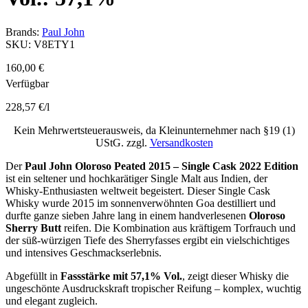
Brands:
Paul John
SKU:
V8ETY1
160,00
€
Verfügbar
228,57
€
/
l
Kein Mehrwertsteuerausweis, da Kleinunternehmer nach §19 (1)
UStG.
zzgl.
Versandkosten
Der
Paul John Oloroso Peated 2015 – Single Cask 2022 Edition
ist ein seltener und hochkarätiger Single Malt aus Indien, der
Whisky-Enthusiasten weltweit begeistert. Dieser Single Cask
Whisky wurde 2015 im sonnenverwöhnten Goa destilliert und
durfte ganze sieben Jahre lang in einem handverlesenen
Oloroso
Sherry Butt
reifen. Die Kombination aus kräftigem Torfrauch und
der süß-würzigen Tiefe des Sherryfasses ergibt ein vielschichtiges
und intensives Geschmackserlebnis.
Abgefüllt in
Fassstärke mit 57,1% Vol.
, zeigt dieser Whisky die
ungeschönte Ausdruckskraft tropischer Reifung – komplex, wuchtig
und elegant zugleich.