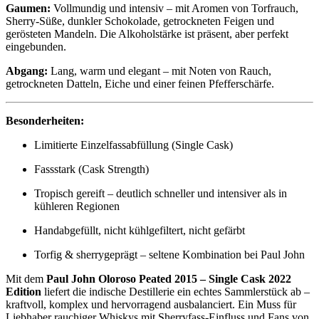
Gaumen:
Vollmundig und intensiv – mit Aromen von Torfrauch,
Sherry-Süße, dunkler Schokolade, getrockneten Feigen und
gerösteten Mandeln. Die Alkoholstärke ist präsent, aber perfekt
eingebunden.
Abgang:
Lang, warm und elegant – mit Noten von Rauch,
getrockneten Datteln, Eiche und einer feinen Pfefferschärfe.
Besonderheiten:
Limitierte Einzelfassabfüllung (Single Cask)
Fassstark (Cask Strength)
Tropisch gereift – deutlich schneller und intensiver als in
kühleren Regionen
Handabgefüllt, nicht kühlgefiltert, nicht gefärbt
Torfig & sherrygeprägt – seltene Kombination bei Paul John
Mit dem
Paul John Oloroso Peated 2015 – Single Cask 2022
Edition
liefert die indische Destillerie ein echtes Sammlerstück ab –
kraftvoll, komplex und hervorragend ausbalanciert. Ein Muss für
Liebhaber rauchiger Whiskys mit Sherryfass-Einfluss und Fans von