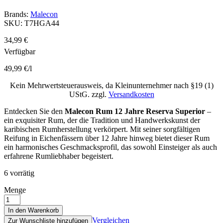
Brands:
Malecon
SKU:
T7HGA44
34,99
€
Verfügbar
49,99
€
/
l
Kein Mehrwertsteuerausweis, da Kleinunternehmer nach §19 (1)
UStG.
zzgl.
Versandkosten
Entdecken Sie den
Malecon Rum 12 Jahre Reserva Superior
–
ein exquisiter Rum, der die Tradition und Handwerkskunst der
karibischen Rumherstellung verkörpert. Mit seiner sorgfältigen
Reifung in Eichenfässern über 12 Jahre hinweg bietet dieser Rum
ein harmonisches Geschmacksprofil, das sowohl Einsteiger als auch
erfahrene Rumliebhaber begeistert.
6 vorrätig
Menge
In den Warenkorb
Vergleichen
Zur Wunschliste hinzufügen