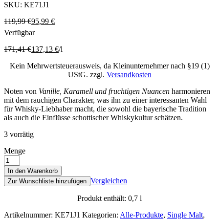
SKU:
KE71J1
119,99
€
95,99
€
Verfügbar
171,41
€
137,13
€
/
l
Kein Mehrwertsteuerausweis, da Kleinunternehmer nach §19 (1)
UStG.
zzgl.
Versandkosten
Noten von
Vanille, Karamell und fruchtigen Nuancen
harmonieren
mit dem rauchigen Charakter, was ihn zu einer interessanten Wahl
für Whisky-Liebhaber macht, die sowohl die bayerische Tradition
als auch die Einflüsse schottischer Whiskykultur schätzen.
3 vorrätig
Menge
In den Warenkorb
Vergleichen
Zur Wunschliste hinzufügen
Produkt enthält: 0,7
l
Artikelnummer:
KE71J1
Kategorien:
Alle-Produkte
,
Single Malt
,