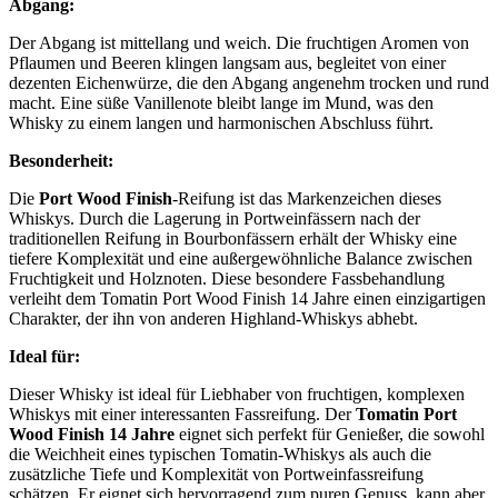
Abgang:
Der Abgang ist mittellang und weich. Die fruchtigen Aromen von
Pflaumen und Beeren klingen langsam aus, begleitet von einer
dezenten Eichenwürze, die den Abgang angenehm trocken und rund
macht. Eine süße Vanillenote bleibt lange im Mund, was den
Whisky zu einem langen und harmonischen Abschluss führt.
Besonderheit:
Die
Port Wood Finish
-Reifung ist das Markenzeichen dieses
Whiskys. Durch die Lagerung in Portweinfässern nach der
traditionellen Reifung in Bourbonfässern erhält der Whisky eine
tiefere Komplexität und eine außergewöhnliche Balance zwischen
Fruchtigkeit und Holznoten. Diese besondere Fassbehandlung
verleiht dem Tomatin Port Wood Finish 14 Jahre einen einzigartigen
Charakter, der ihn von anderen Highland-Whiskys abhebt.
Ideal für:
Dieser Whisky ist ideal für Liebhaber von fruchtigen, komplexen
Whiskys mit einer interessanten Fassreifung. Der
Tomatin Port
Wood Finish 14 Jahre
eignet sich perfekt für Genießer, die sowohl
die Weichheit eines typischen Tomatin-Whiskys als auch die
zusätzliche Tiefe und Komplexität von Portweinfassreifung
schätzen. Er eignet sich hervorragend zum puren Genuss, kann aber