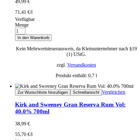
49,99
€
71,41
€
/
l
Verfügbar
Menge
In den Warenkorb
Kein Mehrwertsteuerausweis, da Kleinunternehmer nach §19
(1) UStG.
zzgl.
Versandkosten
Produkt enthält: 0,7
l
Vergleichen
Zur Wunschliste hinzufügen
Schnellansicht
Kirk and Sweeney Gran Reserva Rum Vol:
40.0% 700ml
38,99
€
55,70
€
/
l