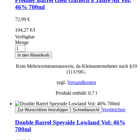
Premier Barrel Glen Garioch 8 Jahre Alt Vol:
46% 700ml
72,99
€
104,27
€
/
l
Verfügbar
Menge
In den Warenkorb
Kein Mehrwertsteuerausweis, da Kleinunternehmer nach §19
(1) UStG.
zzgl.
Versandkosten
Produkt enthält: 0,7
l
Vergleichen
Zur Wunschliste hinzufügen
Schnellansicht
Double Barrel Speyside Lowland Vol: 46%
700ml