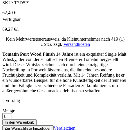
SKU:
T3D5P1
62,49
€
Verfügbar
89,27
€
/
l
Kein Mehrwertsteuerausweis, da Kleinunternehmer nach §19 (1)
UStG.
zzgl.
Versandkosten
Tomatin Port Wood Finish 14 Jahre
ist ein exquisiter Single Malt
Whisky, der von der schottischen Brennerei Tomatin hergestellt
wird. Dieser Whisky zeichnet sich durch eine einzigartige
Nachreifung in Portweinfässern aus, die ihm eine besondere
Fruchtigkeit und Komplexität verleiht. Mit 14 Jahren Reifung ist er
ein wunderbares Beispiel für die hohe Kunstfertigkeit der Brennerei
und ihre Fähigkeit, verschiedene Fassarten zu kombinieren, um
außergewöhnliche Geschmackserlebnisse zu schaffen.
2 vorrätig
Menge
In den Warenkorb
Vergleichen
Zur Wunschliste hinzufügen