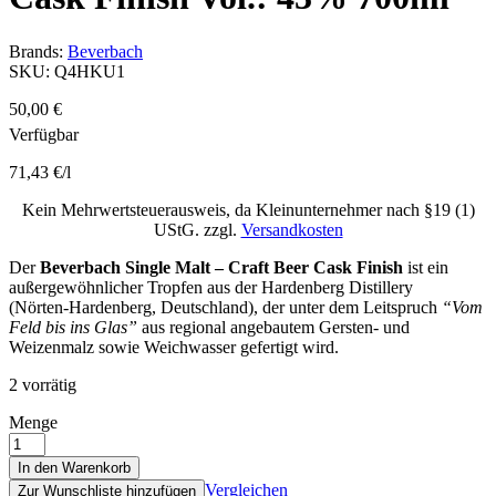
Brands:
Beverbach
SKU:
Q4HKU1
50,00
€
Verfügbar
71,43
€
/
l
Kein Mehrwertsteuerausweis, da Kleinunternehmer nach §19 (1)
UStG.
zzgl.
Versandkosten
Der
Beverbach Single Malt – Craft Beer Cask Finish
ist ein
außergewöhnlicher Tropfen aus der Hardenberg Distillery
(Nörten‑Hardenberg, Deutschland), der unter dem Leitspruch
“Vom
Feld bis ins Glas”
aus regional angebautem Gersten- und
Weizenmalz sowie Weichwasser gefertigt wird.
2 vorrätig
Menge
In den Warenkorb
Vergleichen
Zur Wunschliste hinzufügen