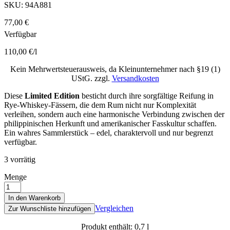
SKU:
94A881
77,00
€
Verfügbar
110,00
€
/
l
Kein Mehrwertsteuerausweis, da Kleinunternehmer nach §19 (1)
UStG.
zzgl.
Versandkosten
Diese
Limited Edition
besticht durch ihre sorgfältige Reifung in
Rye-Whiskey-Fässern, die dem Rum nicht nur Komplexität
verleihen, sondern auch eine harmonische Verbindung zwischen der
philippinischen Herkunft und amerikanischer Fasskultur schaffen.
Ein wahres Sammlerstück – edel, charaktervoll und nur begrenzt
verfügbar.
3 vorrätig
Menge
In den Warenkorb
Vergleichen
Zur Wunschliste hinzufügen
Produkt enthält: 0,7
l