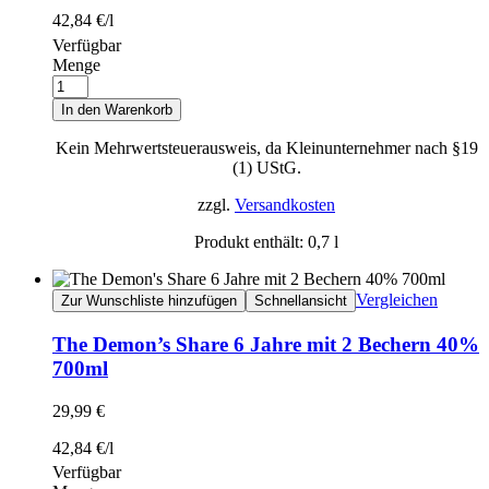
42,84
€
/
l
Verfügbar
Menge
In den Warenkorb
Kein Mehrwertsteuerausweis, da Kleinunternehmer nach §19
(1) UStG.
zzgl.
Versandkosten
Produkt enthält: 0,7
l
Vergleichen
Zur Wunschliste hinzufügen
Schnellansicht
The Demon’s Share 6 Jahre mit 2 Bechern 40%
700ml
29,99
€
42,84
€
/
l
Verfügbar